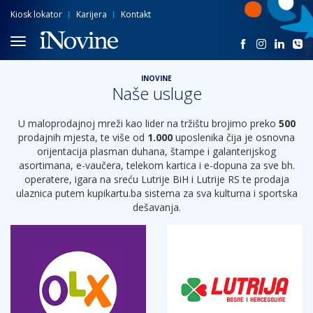
Kiosk lokator
Karijera
Kontakt
INOVINE
Naše usluge
U maloprodajnoj mreži kao lider na tržištu brojimo preko
500
prodajnih mjesta, te više od
1.000
uposlenika čija je osnovna
orijentacija plasman duhana, štampe i galanterijskog
asortimana, e-vaučera, telekom kartica i e-dopuna za sve bh.
operatere, igara na sreću Lutrije BiH i Lutrije RS te prodaja
ulaznica putem kupikartu.ba sistema za sva kulturna i sportska
dešavanja.