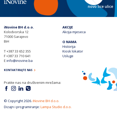
novo lice ulice
iNovine BH d.o.o.
AKCIJE
Kolodvorska 12
Akcija mjeseca
71000 Sarajevo
BiH
O NAMA
Historija
T
+387 33 652 355
Kiosk lokator
F
+387 33 710 641
Usluge
E
info@inovine.ba
KONTAKTIRAJTE NAS
Pratite nas na društvenim mrežama:
© Copyright 2026.
iNovine BH d.o.o.
Dizajn i programiranje:
Lampa Studio d.o.o.