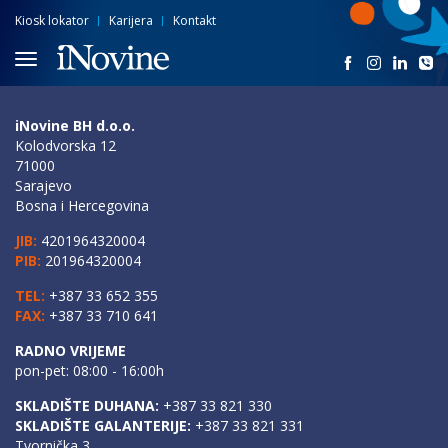
Kiosk lokator
Karijera
Kontakt
iNovine BH d.o.o.
Kolodvorska 12
71000
Sarajevo
Bosna i Hercegovina
JIB:
4201964320004
PIB:
201964320004
TEL:
+387 33 652 355
FAX:
+387 33 710 641
RADNO VRIJEME
pon-pet: 08:00 - 16:00h
SKLADIŠTE DUHANA:
+387 33 821 330
SKLADIŠTE GALANTERIJE:
+387 33 821 331
Tvornička 3