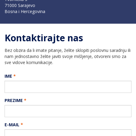
71000 Sarajevo
Bosna i Hercegovina
Kontaktirajte nas
Bez obzira da li imate pitanje, želite sklopiti poslovnu saradnju ili
nam jednostavno želite javiti svoje mišljenje, otvoreni smo za
sve vidove komunikacije.
IME
*
PREZIME
*
E-MAIL
*