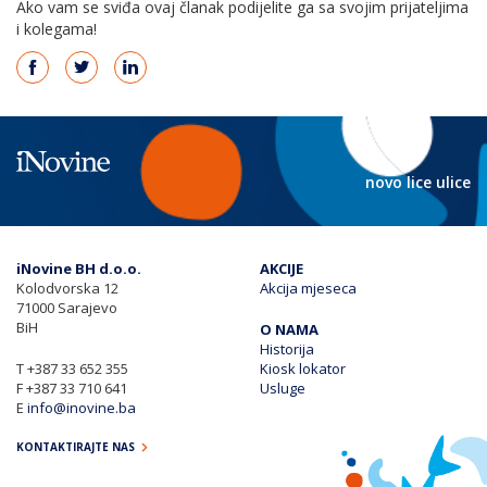
Ako vam se sviđa ovaj članak podijelite ga sa svojim prijateljima
i kolegama!
novo lice ulice
iNovine BH d.o.o.
AKCIJE
Kolodvorska 12
Akcija mjeseca
71000 Sarajevo
BiH
O NAMA
Historija
T
+387 33 652 355
Kiosk lokator
F
+387 33 710 641
Usluge
E
info@inovine.ba
KONTAKTIRAJTE NAS