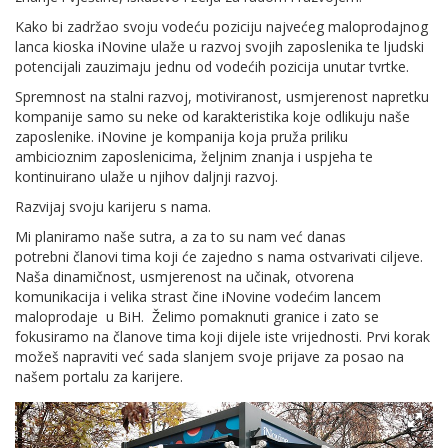
Kako bi zadržao svoju vodeću poziciju najvećeg maloprodajnog
lanca kioska iNovine ulaže u razvoj svojih zaposlenika te ljudski
potencijali zauzimaju jednu od vodećih pozicija unutar tvrtke.
Spremnost na stalni razvoj, motiviranost, usmjerenost napretku
kompanije samo su neke od karakteristika koje odlikuju naše
zaposlenike. iNovine je kompanija koja pruža priliku
ambicioznim zaposlenicima, željnim znanja i uspjeha te
kontinuirano ulaže u njihov daljnji razvoj.
Razvijaj svoju karijeru s nama.
Mi planiramo naše sutra, a za to su nam već danas
potrebni članovi tima koji će zajedno s nama ostvarivati ciljeve.
Naša dinamičnost, usmjerenost na učinak, otvorena
komunikacija i velika strast čine iNovine vodećim lancem
maloprodaje u BiH. Želimo pomaknuti granice i zato se
fokusiramo na članove tima koji dijele iste vrijednosti. Prvi korak
možeš napraviti već sada slanjem svoje prijave za posao na
našem portalu za karijere.