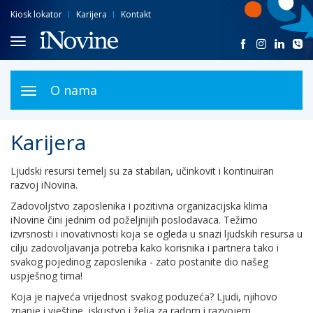
Kiosk lokator
Karijera
Kontakt
O nama
Otvori
navigaciju
Karijera
Ljudski resursi temelj su za stabilan, učinkovit i kontinuiran
razvoj iNovina.
Zadovoljstvo zaposlenika i pozitivna organizacijska klima
iNovine čini jednim od poželjnijih poslodavaca. Težimo
izvrsnosti i inovativnosti koja se ogleda u snazi ljudskih resursa u
cilju zadovoljavanja potreba kako korisnika i partnera tako i
svakog pojedinog zaposlenika - zato postanite dio našeg
uspješnog tima!
Koja je najveća vrijednost svakog poduzeća? Ljudi, njihovo
znanje i vještine, iskustvo i želja za radom i razvojem.