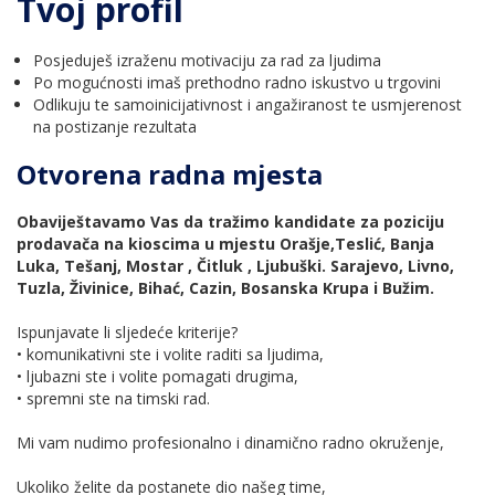
Tvoj profil
Posjeduješ izraženu motivaciju za rad za ljudima
Po mogućnosti imaš prethodno radno iskustvo u trgovini
Odlikuju te samoinicijativnost i angažiranost te usmjerenost
na postizanje rezultata
Otvorena radna mjesta
Obaviještavamo Vas da tražimo kandidate za poziciju
prodavača na kioscima u mjestu Orašje,Teslić, Banja
Luka, Tešanj, Mostar , Čitluk , Ljubuški. Sarajevo, Livno,
Tuzla, Živinice, Bihać, Cazin, Bosanska Krupa i Bužim.
Ispunjavate li sljedeće kriterije?
• komunikativni ste i volite raditi sa ljudima,
• ljubazni ste i volite pomagati drugima,
• spremni ste na timski rad.
Mi vam nudimo profesionalno i dinamično radno okruženje,
Ukoliko želite da postanete dio našeg time,